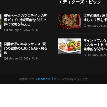
稿
エディターズ・ピック
植物ベースのプロテインの究
世界の味覚: 
極ガイド: 持続可能な方法で
通して世界を探
体に栄養を与える
February 26, 20
February 26, 2024
0
マインドフルな
発酵食品のルネッサンス: 現
マスターする:
代の健康のために伝統へ戻る
健康的な関係へ
旅
February 26, 20
February 26, 2024
0
著作権 © 2024
Inoriboshi
| すべての権利を留保します