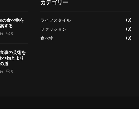
カテゴリー
屋台の食べ物を
ライフスタイル
(3)
索する
ファッション
(3)
24
0
食べ物
(3)
食事の芸術を
 食べ物とより
の道
24
0